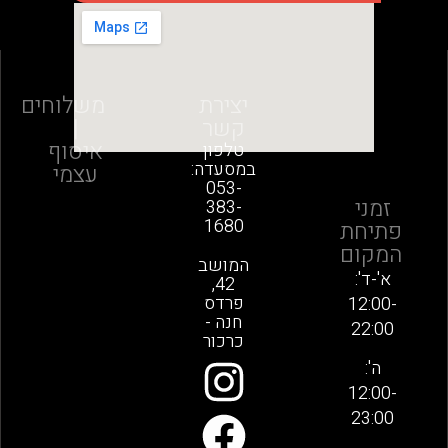
יצירת
משלוחים
קשר
|
איסוף
טלפון
במסעדה:
עצמי
053-
זמני
383-
1680
פתיחת
המקום
המושב
א'-ד':
42,
פרדס
12:00-
חנה -
22:00
כרכור
ה':
12:00-
23:00