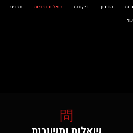
דות
החידון
ביקורות
שאלות נפוצות
תפריט
ר
問
שאלות ותשובות