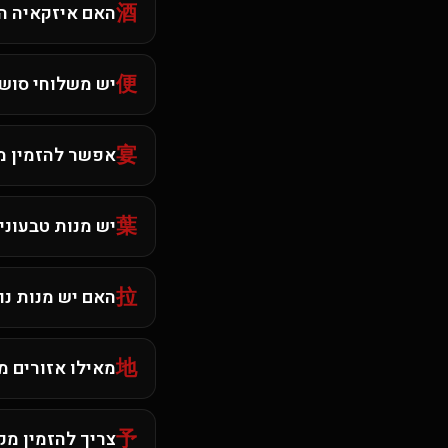
酒
האם איזקאיה הי
便
יש משלוחי סושי
宴
אפשר להזמין מג
葉
יש מנות טבעוני
拉
האם יש מנות נו
地
מאילו אזורים מ
予
צריך להזמין מ