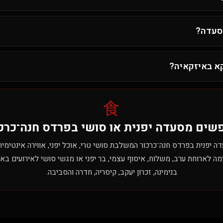
מסעדה?
קא באיזקאיה?
食
שים מסעדה יפנית או סושי בפרדס חנה־כרכו
ה יפנית בפרדס חנה־כרכור המשלבת סושי טרי, אוכל יפני, אווירה אינטימית
ה לארוחת ערב, משלוח, איסוף עצמי, בר יפני או מגשי סושי לאירועים באזו
בנימינה, זכרון יעקב, קיסריה, חדרה והסביבה.