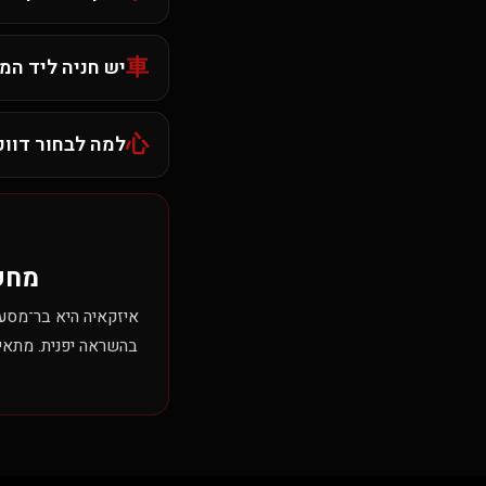
車
יש חניה ליד ה
心
למה לבחור דוו
מחפ
איזקאיה היא בר־מסעד
בהשראה יפנית. מתאימ