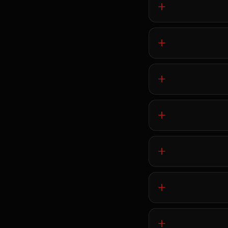
+
+
+
+
+
+
+