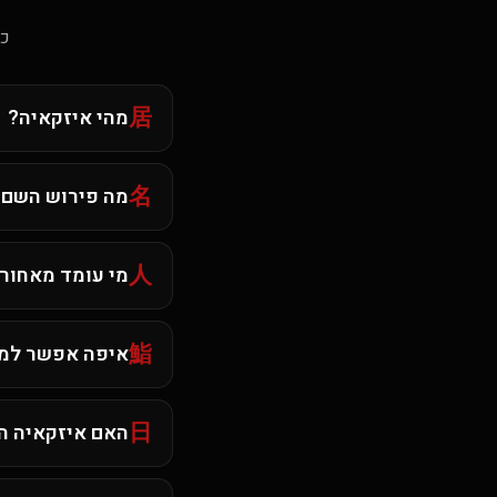
כל
居
מהי איזקאיה?
名
מה פירוש השם 
人
מי עומד מאחור
鮨
איפה אפשר למצ
日
האם איזקאיה ה